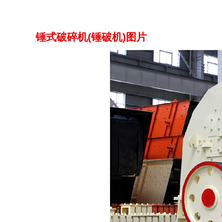
锤式破碎机(锤破机)图片