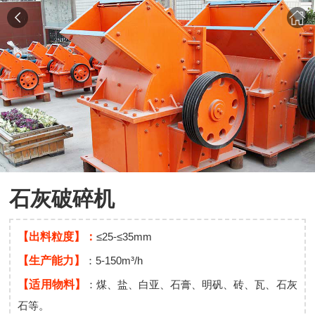
石灰破碎机
【出料粒度】：
≤25-≤35mm
【生产能力】
：5-150m³/h
【适用物料】
：煤、盐、白亚、石膏、明矾、砖、瓦、石灰
石等。