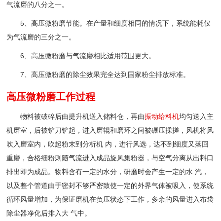
气流磨的八分之一。
5、高压微粉磨节能。在产量和细度相同的情况下，系统能耗仅
为气流磨的三分之一。
6、高压微粉磨与气流磨相比适用范围更大。
7、高压微粉磨的除尘效果完全达到国家粉尘排放标准。
高压微粉磨工作过程
物料被破碎后由提升机送入储料仓，再由
振动
给料机
均匀送入主
机磨室，后被铲刀铲起，进入磨辊和磨环之间被碾压揉搓，风机将风
吹入磨室内，吹起粉末到分析机 内，进行风选，达不到细度又落回
重磨，合格细粉则随气流进入成品旋风集粉器，与空气分离从出料口
排出即为成品。物料含有一定的水分，研磨时会产生一定的水 汽，
以及整个管道由于密封不够严密致使一定的外界气体被吸入，使系统
循环风量增加，为保证磨机在负压状态下工作，多余的风量进入布袋
除尘器净化后排入大 气中。